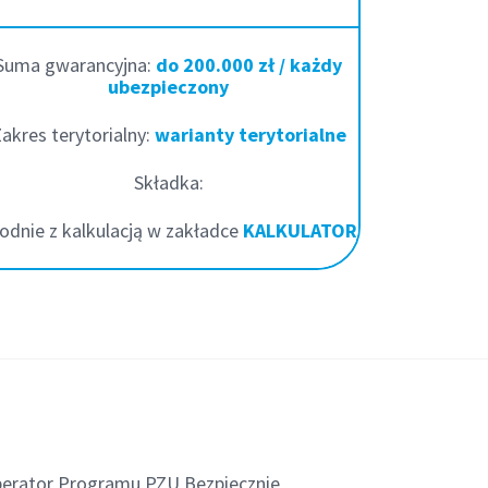
Suma gwarancyjna:
do 200.000 zł / każdy
ubezpieczony
akres terytorialny:
warianty terytorialne
Składka:
odnie z kalkulacją w zakładce
KALKULATOR
erator Programu PZU Bezpiecznie