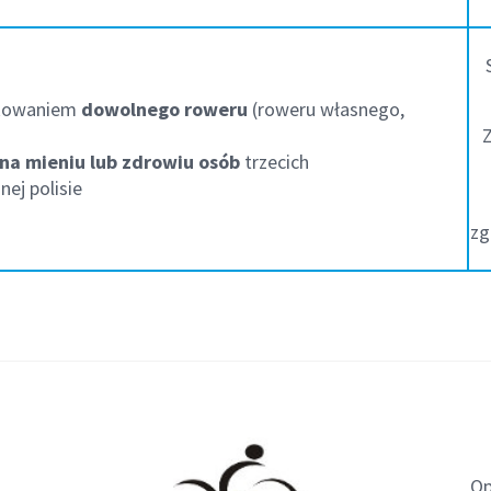
tkowaniem
dowolnego roweru
(roweru własnego,
Z
na mieniu lub zdrowiu osób
trzecich
nej polisie
zg
Op